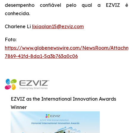
desempenho confiável pelo qual a EZVIZ é
conhecida.
Charlene Li
lixiaolan15@ezviz.com
Foto:
https://www.globenewswire.com/NewsRoom/Attachme
7869-41fd-8da1-5a3b763a0c06
EZVIZ as the International Innovation Awards
Winner